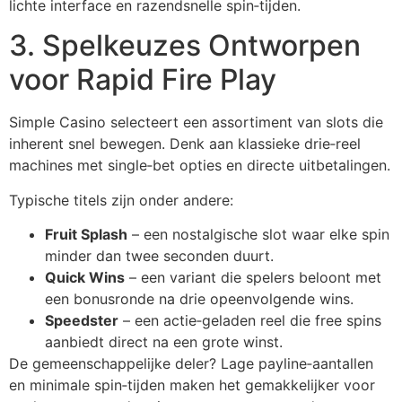
lichte interface en razendsnelle spin‑tijden.
3. Spelkeuzes Ontworpen
voor Rapid Fire Play
Simple Casino selecteert een assortiment van slots die
inherent snel bewegen. Denk aan klassieke drie‑reel
machines met single‑bet opties en directe uitbetalingen.
Typische titels zijn onder andere:
Fruit Splash
– een nostalgische slot waar elke spin
minder dan twee seconden duurt.
Quick Wins
– een variant die spelers beloont met
een bonusronde na drie opeenvolgende wins.
Speedster
– een actie‑geladen reel die free spins
aanbiedt direct na een grote winst.
De gemeenschappelijke deler? Lage payline‑aantallen
en minimale spin‑tijden maken het gemakkelijker voor