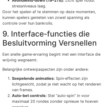
Avondwind‑down (19–21 u):
Licht spel houdt
stressniveaus laag.
Door het spelen af te stemmen op deze momenten,
kunnen spelers genieten van zowel spanning als
controle over hun bankrolls.
9. Interface‑functies die
Besluitvorming Versnellen
Een snelle game‑ervaring begint met een interface die
wrijving wegneemt.
Belangrijke ontwerpaspecten zijn onder andere:
Soepelende animaties:
Spin‑effecten zijn
lichtgewicht, zodat je niet wacht op het renderen
van frames.
Auto‑bet controls:
Stel “auto‑spin” in voor
maximaal 20 rondes zonder opnieuw te hoeven