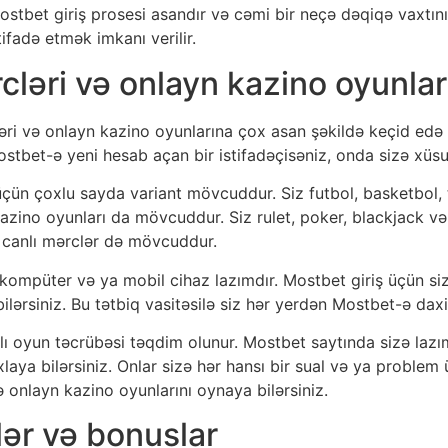
Mostbet giriş prosesi asandır və cəmi bir neçə dəqiqə vaxtın
ifadə etmək imkanı verilir.
əri və onlayn kazino oyunlar
ri və onlayn kazino oyunlarına çox asan şəkildə keçid edə bi
Mostbet-ə yeni hesab açan bir istifadəçisəniz, onda sizə xüsu
çün çoxlu sayda variant mövcuddur. Siz futbol, basketbol, 
azino oyunları da mövcuddur. Siz rulet, poker, blackjack və 
 canlı mərclər də mövcuddur.
ompüter və ya mobil cihaz lazımdır. Mostbet giriş üçün sizə 
ərsiniz. Bu tətbiq vasitəsilə siz hər yerdən Mostbet-ə daxil 
rlı oyun təcrübəsi təqdim olunur. Mostbet saytında sizə la
laya bilərsiniz. Onlar sizə hər hansı bir sual və ya proble
ə onlayn kazino oyunlarını oynaya bilərsiniz.
ər və bonuslar