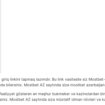
riş linkini tapmaq lazımdır. Bu link vasitəsilə siz Mostbet-i
də bilərsiniz. Mostbet AZ saytında sizə mostbet azerbaijan 
aliyyət göstərən ən məşhur bukmeker və kazinolardan biridi
siniz. Mostbet AZ saytında sizə müxtəlif idman növləri və k