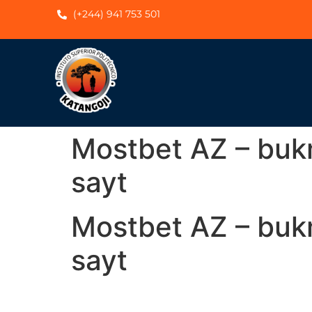
(+244) 941 753 501
Mostbet AZ – bukm
sayt
Mostbet AZ – bukm
sayt