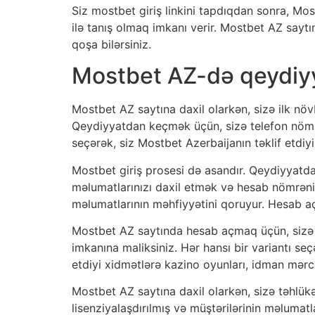
Siz mostbet giriş linkini tapdıqdan sonra, Mos
ilə tanış olmaq imkanı verir. Mostbet AZ sayt
qoşa bilərsiniz.
Mostbet AZ-də qeydiy
Mostbet AZ saytına daxil olarkən, sizə ilk nö
Qeydiyyatdan keçmək üçün, sizə telefon nömrən
seçərək, siz Mostbet Azerbaijanın təklif etdiyi
Mostbet giriş prosesi də asandır. Qeydiyyatd
məlumatlarınızı daxil etmək və hesab nömrəniz
məlumatlarının məhfiyyətini qoruyur. Hesab açd
Mostbet AZ saytında hesab açmaq üçün, sizə bir
imkanına maliksiniz. Hər hansı bir variantı seç
etdiyi xidmətlərə kazino oyunları, idman mərcl
Mostbet AZ saytına daxil olarkən, sizə təhlükəs
lisenziyalaşdırılmış və müştərilərinin məlum