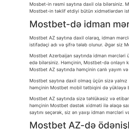
Mosbet-in rəsmi saytına daxil ola bilərsiniz. 
Mostbet-in təklif etdiyi bütün xidmətlərdən ist
Mostbet-də idman mərcl
Mostbet AZ saytına daxil olaraq, idman mərclə
istifadəçi adı və şifrə tələb olunur. Əgər siz 
Mostbet Azerbaijan saytında idman mərcləri ü
edə bilərsiniz. Həmçinin, Mostbet-də onlayn k
Mostbet AZ saytında həmçinin canlı yayım və
Mostbet saytına daxil olmaq üçün sizə yalnız k
həmçinin Mostbet mobil tətbiqini də yükləyə bil
Mostbet AZ saytında sizə təhlükəsiz və etiba
həmçinin Mostbet dəstək xidməti ilə əlaqə sax
saytını seçərək, siz ən yaxşı idman mərcləri v
Mostbet AZ-də ödənişl