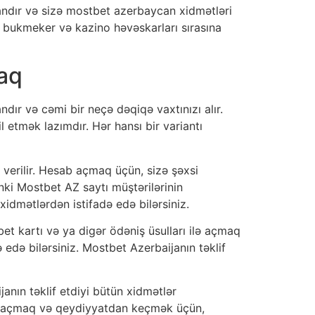
asandır və sizə mostbet azerbaycan xidmətləri
ə bukmeker və kazino həvəskarları sırasına
aq
ır və cəmi bir neçə dəqiqə vaxtınızı alır.
 etmək lazımdır. Hər hansı bir variantı
verilir. Hesab açmaq üçün, sizə şəxsi
nki Mostbet AZ saytı müştərilərinin
idmətlərdən istifadə edə bilərsiniz.
bet kartı və ya digər ödəniş üsulları ilə açmaq
ə edə bilərsiniz. Mostbet Azerbaijanın təklif
janın təklif etdiyi bütün xidmətlər
sab açmaq və qeydiyyatdan keçmək üçün,