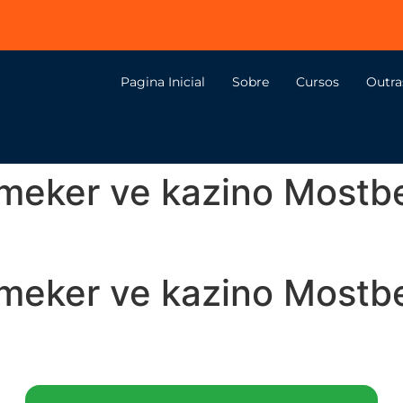
Pagina Inicial
Sobre
Cursos
Outra
eker ve kazino Mostbet
eker ve kazino Mostbet