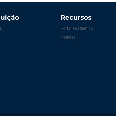
tuição
Recursos
s
Portal Acadêmico
Notícias