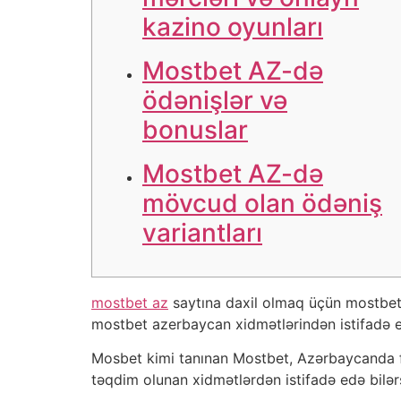
kazino oyunları
Mostbet AZ-də
ödənişlər və
bonuslar
Mostbet AZ-də
mövcud olan ödəniş
variantları
mostbet az
saytına daxil olmaq üçün mostbet gi
mostbet azerbaycan xidmətlərindən istifadə e
Mosbet kimi tanınan Mostbet, Azərbaycanda fə
təqdim olunan xidmətlərdən istifadə edə bilər