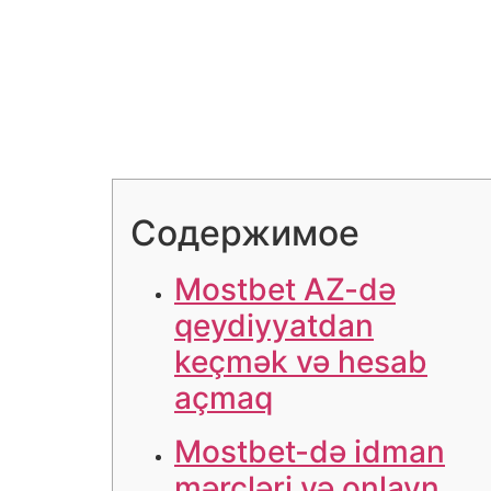
Содержимое
Mostbet AZ-də
qeydiyyatdan
keçmək və hesab
açmaq
Mostbet-də idman
mərcləri və onlayn