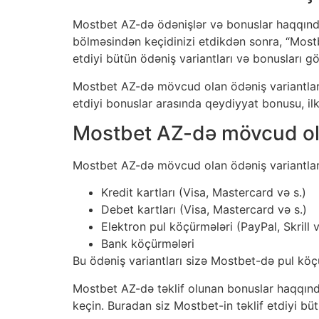
Mostbet AZ-də ödənişlər və bonuslar haqqında
bölməsindən keçidinizi etdikdən sonra, “Mostb
etdiyi bütün ödəniş variantları və bonuslar
Mostbet AZ-də mövcud olan ödəniş variantları a
etdiyi bonuslar arasında qeydiyyat bonusu, il
Mostbet AZ-də mövcud ola
Mostbet AZ-də mövcud olan ödəniş variantlar
Kredit kartları (Visa, Mastercard və s.)
Debet kartları (Visa, Mastercard və s.)
Elektron pul köçürmələri (PayPal, Skrill v
Bank köçürmələri
Bu ödəniş variantları sizə Mostbet-də pul köç
Mostbet AZ-də təklif olunan bonuslar haqqın
keçin. Buradan siz Mostbet-in təklif etdiyi 