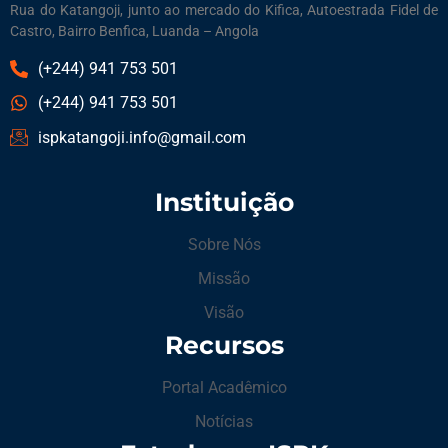
Rua do Katangoji, junto ao mercado do Kifica, Autoestrada Fidel de
Castro, Bairro Benfica, Luanda – Angola
(+244) 941 753 501
(+244) 941 753 501
ispkatangoji.info@gmail.com
Instituição
Sobre Nós
Missão
Visão
Recursos
Portal Acadêmico
Notícias