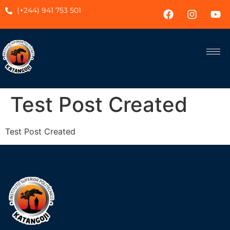
(+244) 941 753 501
Test Post Created
Test Post Created