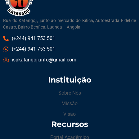
Rua do Katangoji, junto ao mercado do Kifica, Autoestrada Fidel de
Castro, Bairro Benfica, Luanda – Angola
(+244) 941 753 501
(+244) 941 753 501
ispkatangoji.info@gmail.com
Instituição
Sobre Nós
Missão
Visão
Recursos
Portal Acadêmico