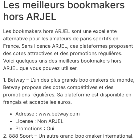
Les meilleurs bookmakers
hors ARJEL
Les bookmakers hors ARJEL sont une excellente
alternative pour les amateurs de paris sportifs en
France. Sans licence ARJEL, ces plateformes proposent
des cotes attractives et des promotions régulières.
Voici quelques-uns des meilleurs bookmakers hors
ARJEL que vous pouvez utiliser.
1. Betway – L’un des plus grands bookmakers du monde,
Betway propose des cotes compétitives et des
promotions régulières. Sa plateforme est disponible en
français et accepte les euros.
Adresse : www.betway.com
License : Non ARJEL
Promotions : Oui
2. 888 Sport – Un autre grand bookmaker international,