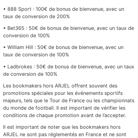
• 888 Sport : 100€ de bonus de bienvenue, avec un
taux de conversion de 200%
• Bet365 : 50€ de bonus de bienvenue, avec un taux de
conversion de 100%
• William Hill : 50€ de bonus de bienvenue, avec un
taux de conversion de 100%
• Ladbrokes : 50€ de bonus de bienvenue, avec un taux
de conversion de 100%
Les bookmakers hors ARJEL offrent souvent des
promotions spéciales pour les événements sportifs
majeurs, tels que le Tour de France ou les championnats
du monde de football. Il est important de vérifier les
conditions de chaque promotion avant de l’accepter.
Il est important de noter que les bookmakers hors
ARJEL ne sont pas réglementés en France et ne sont