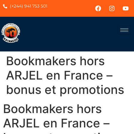
(+244) 941 753 501
Bookmakers hors
ARJEL en France –
bonus et promotions
Bookmakers hors
ARJEL en France –