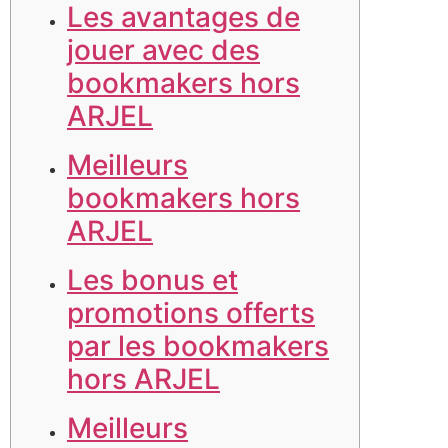
Les avantages de
jouer avec des
bookmakers hors
ARJEL
Meilleurs
bookmakers hors
ARJEL
Les bonus et
promotions offerts
par les bookmakers
hors ARJEL
Meilleurs