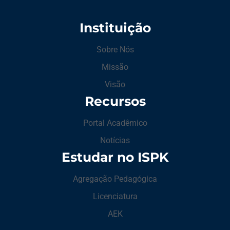
Instituição
Sobre Nós
Missão
Visão
Recursos
Portal Acadêmico
Notícias
Estudar no ISPK
Agregação Pedagógica
Licenciatura
AEK