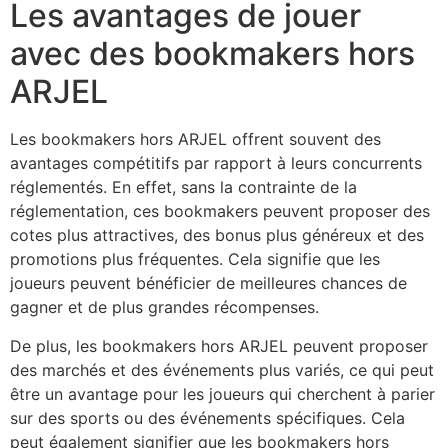
Les avantages de jouer
avec des bookmakers hors
ARJEL
Les bookmakers hors ARJEL offrent souvent des
avantages compétitifs par rapport à leurs concurrents
réglementés. En effet, sans la contrainte de la
réglementation, ces bookmakers peuvent proposer des
cotes plus attractives, des bonus plus généreux et des
promotions plus fréquentes. Cela signifie que les
joueurs peuvent bénéficier de meilleures chances de
gagner et de plus grandes récompenses.
De plus, les bookmakers hors ARJEL peuvent proposer
des marchés et des événements plus variés, ce qui peut
être un avantage pour les joueurs qui cherchent à parier
sur des sports ou des événements spécifiques. Cela
peut également signifier que les bookmakers hors