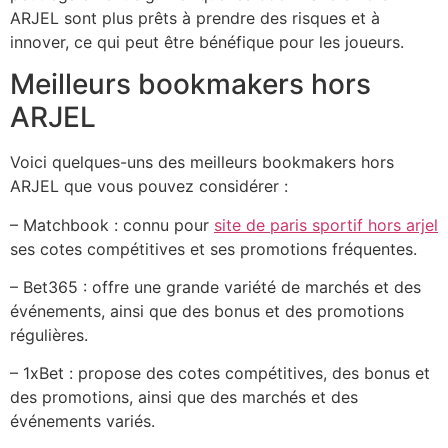
ARJEL sont plus prêts à prendre des risques et à
innover, ce qui peut être bénéfique pour les joueurs.
Meilleurs bookmakers hors
ARJEL
Voici quelques-uns des meilleurs bookmakers hors
ARJEL que vous pouvez considérer :
– Matchbook : connu pour
site de paris sportif hors arjel
ses cotes compétitives et ses promotions fréquentes.
– Bet365 : offre une grande variété de marchés et des
événements, ainsi que des bonus et des promotions
régulières.
– 1xBet : propose des cotes compétitives, des bonus et
des promotions, ainsi que des marchés et des
événements variés.