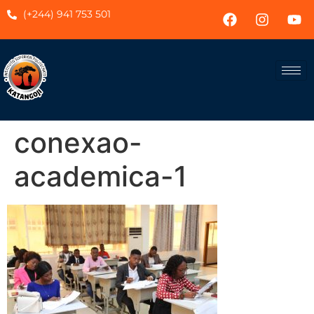
(+244) 941 753 501
conexao-
academica-1