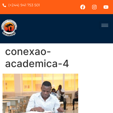
(+244) 941 753 501
conexao-
academica-4