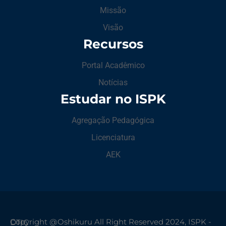
Missão
Visão
Recursos
Portal Acadêmico
Notícias
Estudar no ISPK
Agregação Pedagógica
Licenciatura
AEK
Copyright @Oshikuru All Right Reserved 2024, ISPK - DTIC